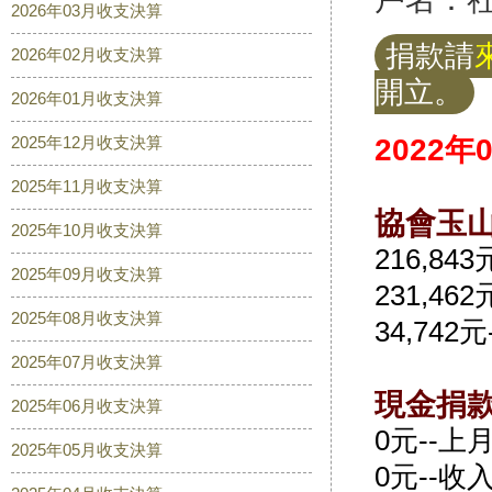
2026年03月收支決算
捐款請
2026年02月收支決算
開立。
2026年01月收支決算
2025年12月收支決算
2022年
2025年11月收支決算
協會玉
2025年10月收支決算
216,84
2025年09月收支決算
231,46
2025年08月收支決算
34,742
2025年07月收支決算
現金捐
2025年06月收支決算
0元--上
2025年05月收支決算
0元--收