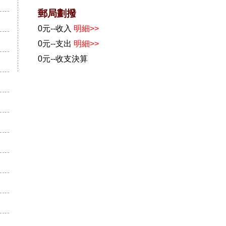
郵局劃撥
0元--收入
明細>>
0元--支出
明細>>
0元--收支決算