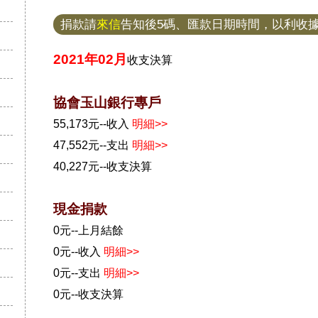
捐款請
來信
告知後5碼、匯款日期時間，以利收
2021年02月
收支決算
協會玉山銀行專戶
55,173元--收入
明細>>
47,552元--支出
明細>>
40,227元--收支決算
現金捐款
0元--上月結餘
0元--收入
明細>>
0元--支出
明細>>
0元--收支決算