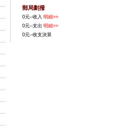
郵局劃撥
0元--收入
明細>>
0元--支出
明細>>
0元--收支決算